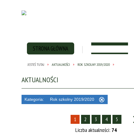
STRONA GŁÓWNA
HISTORIA SZKOŁY
JESTEŚ TUTAJ
AKTUALNOŚCI
ROK SZKOLNY 2019/2020
AKTUALNOŚCI
Kategoria:
Rok szkolny 2019/2020
Usuń
ten
filtr
1
2
3
4
5
Liczba aktualności:
74