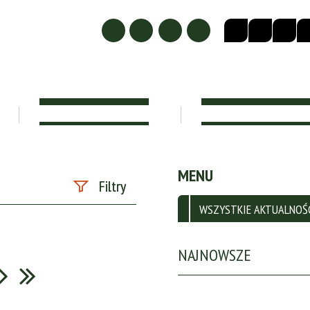
KADRA PEDAGOGICZNA
DOKUMENTY SZKOLN
MENU
Filtry
WSZYSTKIE AKTUALNOŚ
Szukana fraza
NAJNOWSZE
Data publikacji
—