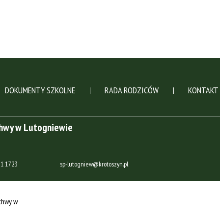
DOKUMENTY SZKOLNE
RADA RODZICÓW
KONTAKT
chwy w Lutogniewie
1 17 23
sp-lutogniew@krotoszyn.pl
chwy w