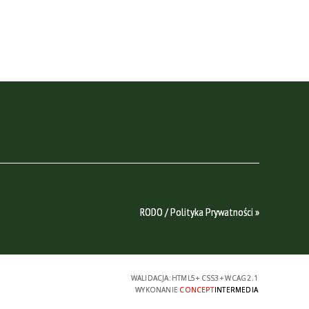
RODO / Polityka Prywatności »
WALIDACJA:
HTML5
+
CSS3
+
WCAG 2.1
WYKONANIE
CONCEPT
INTERMEDIA