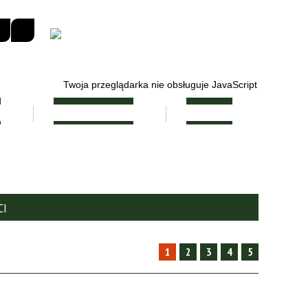
Twoja przeglądarka nie obsługuje JavaScript
E
RADA RODZICÓW
KONTAKT
CI
1
2
3
4
5