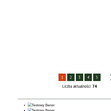
1
2
3
4
5
Liczba aktualności:
74