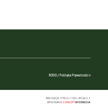
RODO / Polityka Prywatności »
WALIDACJA:
HTML5
+
CSS3
+
WCAG 2.1
WYKONANIE
CONCEPT
INTERMEDIA