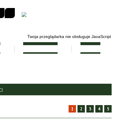
Twoja przeglądarka nie obsługuje JavaScript
E
RADA RODZICÓW
KONTAKT
CI
1
2
3
4
5