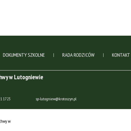
DOKUMENTY SZKOLNE
RADA RODZICÓW
KONTAKT
chwy w Lutogniewie
1 17 23
sp-lutogniew@krotoszyn.pl
chwy w