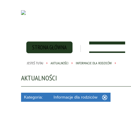
STRONA GŁÓWNA
HISTORIA SZKOŁY
JESTEŚ TUTAJ
AKTUALNOŚCI
INFORMACJE DLA RODZICÓW
AKTUALNOŚCI
Kategoria:
Informacje dla rodziców
Usuń
ten
filtr