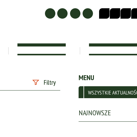
KADRA PEDAGOGICZNA
DOKUMENTY SZKOLN
MENU
Filtry
WSZYSTKIE AKTUALNOŚ
Szukana fraza
NAJNOWSZE
Data publikacji
—