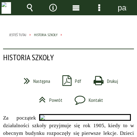
panel
Wyszukiwarka
Narzędzia
Menu
Menu
główne
szczegółow
JESTEŚ TUTAJ
HISTORIA SZKOŁY
HISTORIA SZKOŁY
Następna
Pdf
Drukuj
Powrót
Kontakt
Za początek
działalności szkoły przyjmuje się rok 1905, kiedy to w
obecnym budynku rozpoczęły się pierwsze lekcje. Dzieci