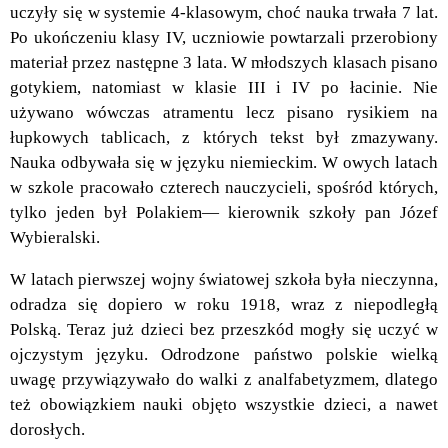
uczyły się w systemie 4-klasowym, choć nauka trwała 7 lat.
Po ukończeniu klasy IV, uczniowie powtarzali przerobiony
materiał przez następne 3 lata. W młodszych klasach pisano
gotykiem, natomiast w klasie III i IV po łacinie. Nie
używano wówczas atramentu lecz pisano rysikiem na
łupkowych tablicach, z których tekst był zmazywany.
Nauka odbywała się w języku niemieckim. W owych latach
w szkole pracowało czterech nauczycieli, spośród których,
tylko jeden był Polakiem— kierownik szkoły pan Józef
Wybieralski.
W latach pierwszej wojny światowej szkoła była nieczynna,
odradza się dopiero w roku 1918, wraz z niepodległą
Polską. Teraz już dzieci bez przeszkód mogły się uczyć w
ojczystym języku. Odrodzone państwo polskie wielką
uwagę przywiązywało do walki z analfabetyzmem, dlatego
też obowiązkiem nauki objęto wszystkie dzieci, a nawet
dorosłych.