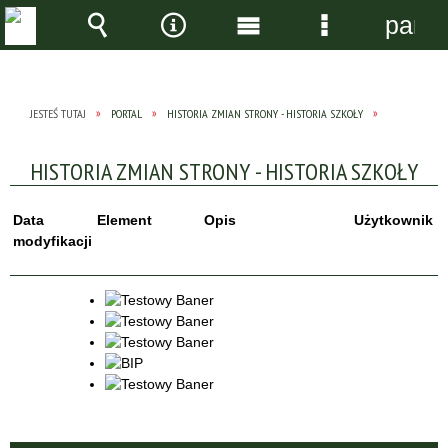
panel
Wyszukiwarka
Narzędzia
Menu
Menu
główne
szczegółow
JESTEŚ TUTAJ
PORTAL
HISTORIA ZMIAN STRONY - HISTORIA SZKOŁY
HISTORIA ZMIAN STRONY - HISTORIA SZKOŁY
Data
Element
Opis
Użytkownik
modyfikacji