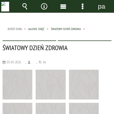
panel
Wyszukiwarka
Narzędzia
Menu
Menu
główne
szczegółow
JESTEŚ TUTAJ
GALERIE ZDJĘĆ
ŚWIATOWY DZIEŃ ZDROWIA
ŚWIATOWY DZIEŃ ZDROWIA
05-05-2026
,
,
66