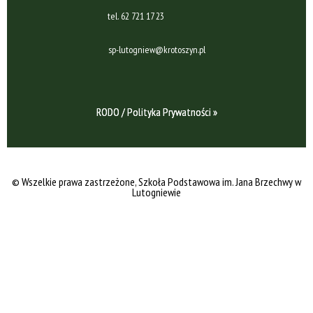
tel.
62 721 17 23
sp-lutogniew@krotoszyn.pl
RODO / Polityka Prywatności »
© Wszelkie prawa zastrzeżone
, Szkoła Podstawowa im. Jana Brzechwy w
Lutogniewie