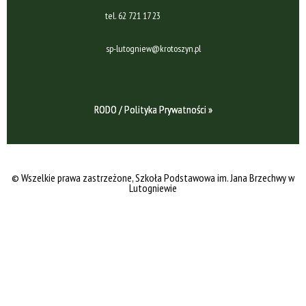
tel.
62 721 17 23
sp-lutogniew@krotoszyn.pl
RODO / Polityka Prywatności »
© Wszelkie prawa zastrzeżone
, Szkoła Podstawowa im. Jana Brzechwy w
Lutogniewie