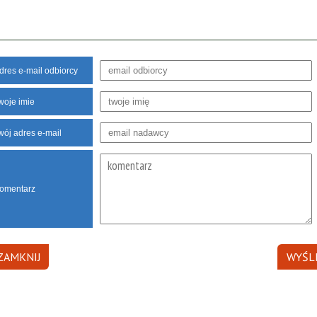
dres e-mail odbiorcy
woje imie
wój adres e-mail
omentarz