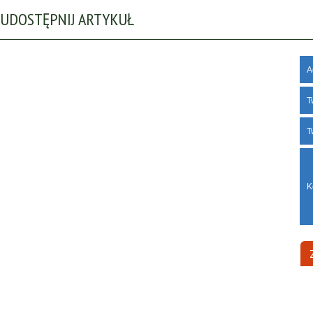
UDOSTĘPNIJ ARTYKUŁ
A
T
T
K